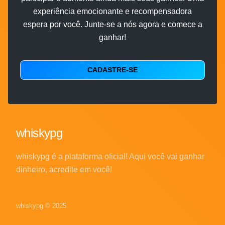
experiência emocionante e recompensadora
espera por você. Junte-se a nós agora e comece a
ganhar!
CADASTRE-SE
whiskypg
whiskypg é a plataforma oficial! Aqui você vai ganhar
dinheiro, acredite em você!
whiskypg © 2025.