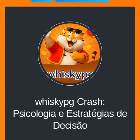
whiskypg Crash:
Psicologia e Estratégias de
Decisão