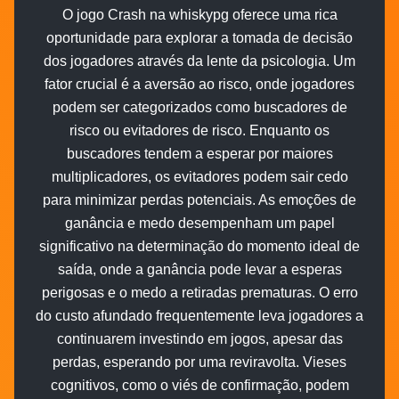
O jogo Crash na whiskypg oferece uma rica
oportunidade para explorar a tomada de decisão
dos jogadores através da lente da psicologia. Um
fator crucial é a aversão ao risco, onde jogadores
podem ser categorizados como buscadores de
risco ou evitadores de risco. Enquanto os
buscadores tendem a esperar por maiores
multiplicadores, os evitadores podem sair cedo
para minimizar perdas potenciais. As emoções de
ganância e medo desempenham um papel
significativo na determinação do momento ideal de
saída, onde a ganância pode levar a esperas
perigosas e o medo a retiradas prematuras. O erro
do custo afundado frequentemente leva jogadores a
continuarem investindo em jogos, apesar das
perdas, esperando por uma reviravolta. Vieses
cognitivos, como o viés de confirmação, podem